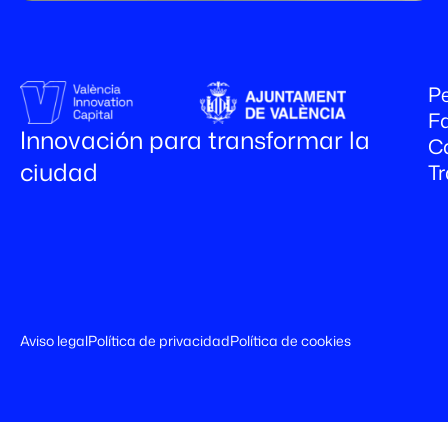
Pe
Fa
Innovación para transformar la
C
ciudad
T
Aviso legal
Política de privacidad
Política de cookies