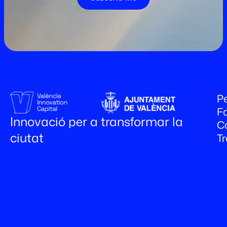
Pe
Fa
Innovació per a transformar la
C
ciutat
T