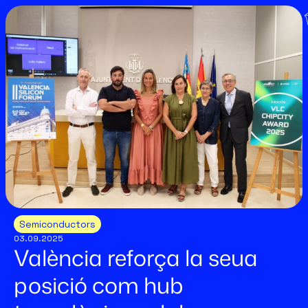
Semiconductors
03.09.2025
València reforça la seua
posició com hub