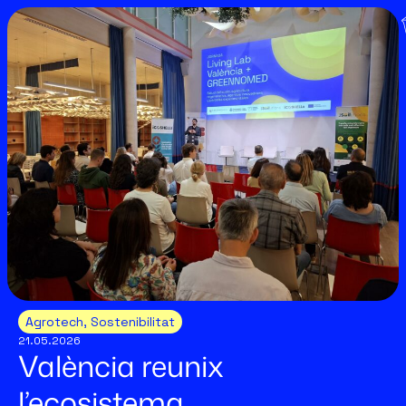
Agrotech
,
Sostenibilitat
21.05.2026
València reunix
l’ecosistema