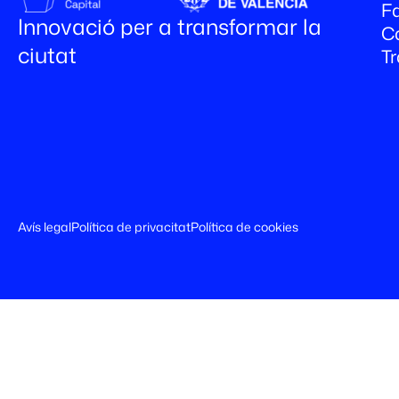
Fa
Innovació per a transformar la
C
ciutat
T
Avís legal
Política de privacitat
Política de cookies