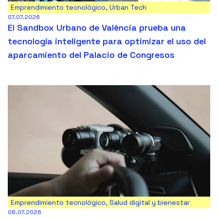
Emprendimiento tecnológico
,
Urban Tech
07.07.2026
El Sandbox Urbano de València prueba una
tecnología inteligente para optimizar el uso del
aparcamiento del Palacio de Congresos
Emprendimiento tecnológico
,
Salud digital y bienestar
06.07.2026