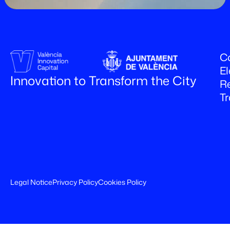
Co
El
Innovation to Transform the City
R
T
Legal Notice
Privacy Policy
Cookies Policy